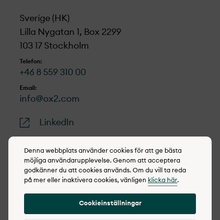
Sverige (HK)
Lilla Nygatan 1, Box 2299
103 17 Stockholm
Telefon:
+46 8 559 310 00
Email:
info@ox2.com
LinkedIn
Denna webbplats använder cookies för att ge bästa
möjliga användarupplevelse. Genom att acceptera
godkänner du att cookies används. Om du vill ta reda
© 2022-2026 OX2
på mer eller inaktivera cookies, vänligen
klicka här
.
Cookie policy
Cookieinställningar
Integritetspolicy