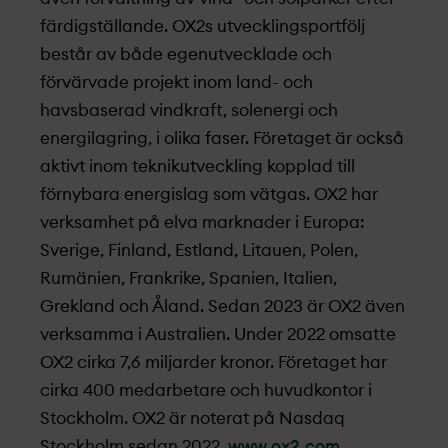
färdigställande. OX2s utvecklingsportfölj
består av både egenutvecklade och
förvärvade projekt­ inom land- och
havsbaserad vindkraft, solenergi och
energilagring, i olika faser. Företaget är också
aktivt inom teknikutveckling kopplad till
förnybara energislag som vätgas. OX2 har
verksamhet på elva marknader i Europa:
Sverige, Finland, Estland, Litauen, Polen,
Rumänien, Frankrike, Spanien, Italien,
Grekland och Åland. Sedan 2023 är OX2 även
verksamma i Australien. Under 2022 omsatte
OX2 cirka 7,6 miljarder kronor. Företaget har
cirka 400 medarbetare och huvudkontor i
Stockholm. OX2 är noterat på Nasdaq
Stockholm sedan 2022.
www.ox2.com