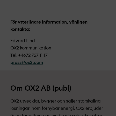
För ytterligare information, vänligen
kontakta:
Edvard Lind
OX2 kommunikation
Tel. +4672 727 11 17
press@ox2.com
Om OX2 AB (publ)
OX2 utvecklar, bygger och säljer storskaliga
lösningar inom förnybar energi. OX2 erbjuder
även förvaltning av vind- och solparker efter