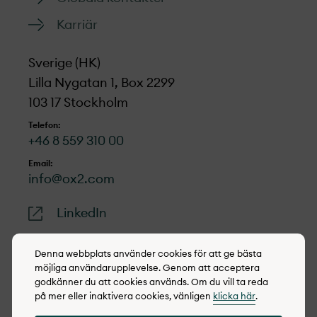
Karriär
Sverige (HK)
Lilla Nygatan 1, Box 2299
103 17 Stockholm
Telefon:
+46 8 559 310 00
Email:
info@ox2.com
LinkedIn
Denna webbplats använder cookies för att ge bästa
möjliga användarupplevelse. Genom att acceptera
godkänner du att cookies används. Om du vill ta reda
© 2022-2026 OX2
på mer eller inaktivera cookies, vänligen
klicka här
.