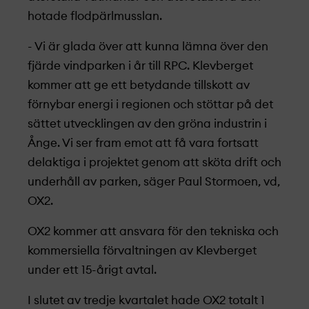
hotade flodpärlmusslan.
- Vi är glada över att kunna lämna över den
fjärde vindparken i år till RPC. Klevberget
kommer att ge ett betydande tillskott av
förnybar energi i regionen och stöttar på det
sättet utvecklingen av den gröna industrin i
Ånge. Vi ser fram emot att få vara fortsatt
delaktiga i projekt­et genom att sköta drift och
underhåll av parken, säger Paul Stormoen, vd,
OX2.
OX2 kommer att ansvara för den tekniska och
kommersiella förvaltningen av Klevberget
under ett 15-årigt avtal.
I slutet av tredje kvartalet hade OX2 totalt 1