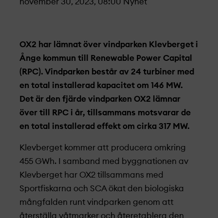
november 30, 2023, 08:00
Nyhet
OX2 har lämnat över vindparken Klevberget i
Ånge kommun till Renewable Power Capital
(RPC). Vindparken består av 24 turbiner med
en total installerad kapacitet om 146 MW.
Det är den fjärde vindparken OX2 lämnar
över till RPC i år, tillsammans motsvarar de
en total installerad effekt om cirka 317 MW.
Klevberget kommer att producera omkring
455 GWh. I samband med byggnationen av
Klevberget har OX2 tillsammans med
Sportfiskarna och SCA ökat den biologiska
mångfalden runt vindparken genom att
återställa våtmarker och återetablera den