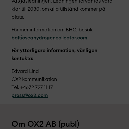
vätgasledningen. Ledningen förväntas vara
klar till 2030, om alla tillstånd kommer på
plats.
För mer information om BHC, besök
balticseahydrogencollector.com
För ytterligare information, vänligen
kontakta:
Edvard Lind
OX2 kommunikation
Tel. +4672 727 11 17
press@ox2.com
Om OX2 AB (publ)