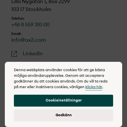
Lilla Nygatan 1, Box 2299
103 17 Stockholm
Telefon:
+46 8 559 310 00
Email:
info@ox2.com
LinkedIn
Denna webbplats använder cookies för att ge bästa
möjliga användarupplevelse. Genom att acceptera
godkänner du att cookies används. Om du vill ta reda
© 2022-2026 OX2
på mer eller inaktivera cookies, vänligen
klicka här
.
Cookie policy
Cookieinställningar
Integritetspolicy
Rapportera synpunkter
Godkänn