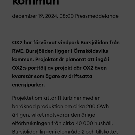
kommun
december 19, 2024, 08:00
Pressmeddelande
OX2 har förvärvat vindpark Bursjöliden från
RWE. Bursjöliden ligger i Örnsköldsviks
kommun. Projekt­et är planerat att ingå i
OX2:s portfölj av projekt­ där OX2 även
kvarstår som ägare av driftsatta
energiparker.
Projekt­et omfattar 11 turbiner med en
beräknad produktion om cirka 200 GWh
årligen, vilket motsvarar den årliga
elförbrukningen från cirka 40 000 hushåll.
Bursjöliden ligger i elområde 2 och tillskottet