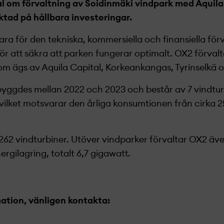
l om förvaltning av Soidinmäki vindpark med Aquila
iktad på hållbara investeringar.
a för den tekniska, kommersiella och finansiella för
ör att säkra att parken fungerar optimalt. OX2 förvalt
som ägs av Aquila Capital, Korkeankangas, Tyrinselkä o
byggdes mellan 2022 och 2023 och består av 7 vindtu
 vilket motsvarar den årliga konsumtionen från cirka 2
1 262 vindturbiner. Utöver vindparker förvaltar OX2 äv
rgilagring, totalt 6,7 gigawatt.
mation, vänligen kontakta: