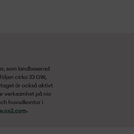
ier, som landbaserad
följen cirka 33 GW,
etaget är också aktivt
ar verksamhet på nio
och huvudkontor i
w.ox2.com
.