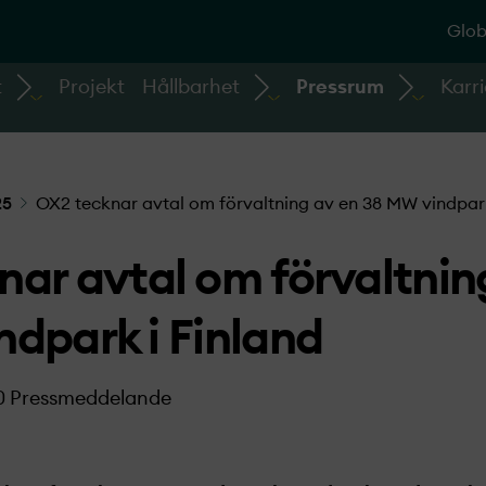
Glob
t
Projekt
Hållbarhet
Pressrum
Karri
25
OX2 tecknar avtal om förvaltning av en 38 MW vindpark
ar avtal om förvaltnin
dpark i Finland
0
Pressmeddelande