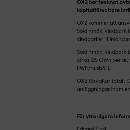
OX2 har tecknat avta
kapitalförvaltare inr
OX2 kommer att ansvar
Soidinmäki vindpark f
vindparker i Finland 
Soidinmäki vindpark 
cirka 125 GWh per år,
kWh/hushåll).
OX2 förvaltar totalt 
anläggningar inom ene
För ytterligare infor
Edvard Lind