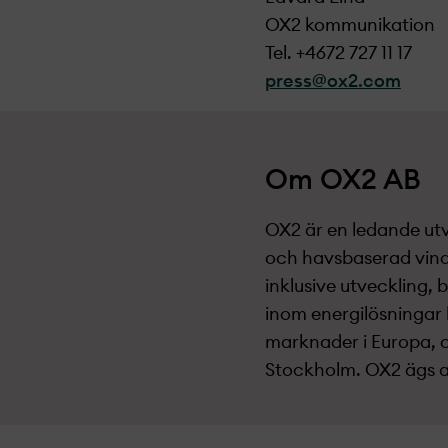
OX2 kommunikation
Tel. +4672 727 11 17
press@ox2.com
Om OX2 AB
OX2 är en ledande utv
och havsbaserad vindk
inklusive utveckling, 
inom energilösningar 
marknader i Europa, o
Stockholm. OX2 ägs av