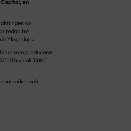
 Capital, en
valtningen av
ar redan tre
ch Ykspihlaja.
rbiner som producerar
5 000 hushåll (5000
en solparker och