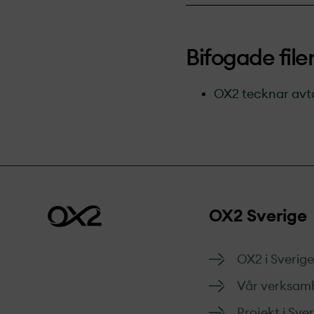
Bifogade file
OX2 tecknar avta
OX2 Sverige
OX2 i Sverige
Vår verksam
Projekt­ i Sve