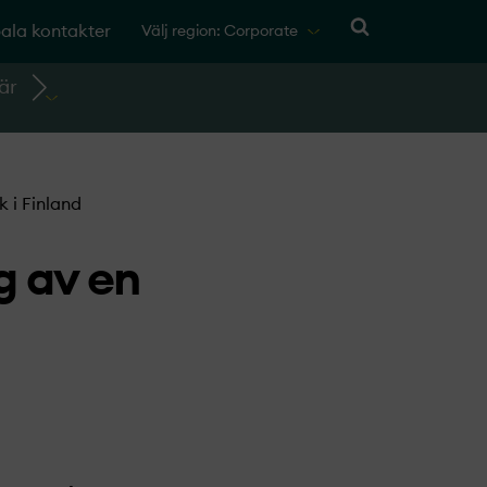
ala kontakter
Välj region: Corporate
är
 i Finland
g av en