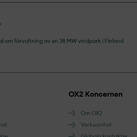
r
l om förvaltning av en 38 MW vindpark i Finland
OX2 Koncernen
Om OX2
het
Verksamhet
rige
Globala kontakter