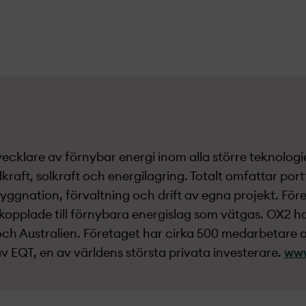
ecklare av förnybar energi inom alla större teknolog
raft, solkraft och energilagring. Totalt omfattar port
byggnation, förvaltning och drift av egna projekt­. För
kopplade till förnybara energislag som vätgas. OX2 h
ch Australien. Företaget har cirka 500 medarbetare 
 EQT, en av världens största privata investerare.
ww