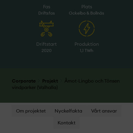
Fas
Plats
Driftsfas
Ockelbo & Bollnäs
Driftstart
Produktion
2020
1,1 TWh
Corporate
Projekt­
Åmot-Lingbo och Tönsen
vindparker (Valhalla)
Om projektet
Nyckelfakta
Vårt ansvar
Kontakt