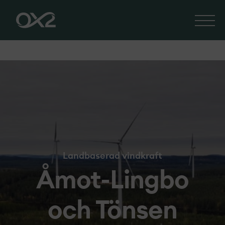
Landbaserad vindkraft
Åmot-Lingbo
och Tönsen