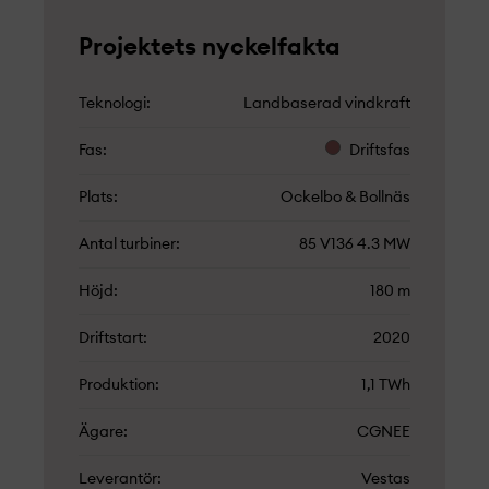
Projekt­ets nyckelfakta
Teknologi
Landbaserad vindkraft
Fas
Driftsfas
Plats
Ockelbo & Bollnäs
Antal turbiner
85 V136 4.3 MW
Höjd
180 m
Driftstart
2020
Produktion
1,1 TWh
Ägare
CGNEE
Leverantör
Vestas