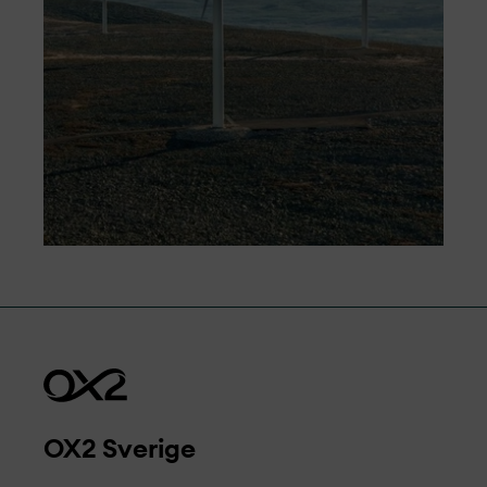
+46 70 620 88 59
per.mellstrom@kopparfors.se
OX2 Sverige