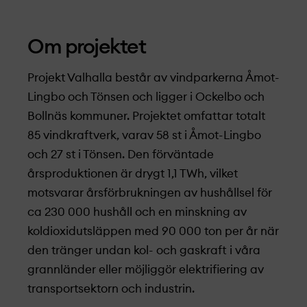
Om projekt­et
Projekt­ Valhalla består av vindparkerna Åmot-
Lingbo och Tönsen och ligger i Ockelbo och
Bollnäs kommuner. Projekt­et omfattar totalt
85 vindkraftverk, varav 58 st i Åmot-Lingbo
och 27 st i Tönsen. Den förväntade
årsproduktionen är drygt 1,1 TWh, vilket
motsvarar årsförbrukningen av hushållsel för
ca 230 000 hushåll och en minskning av
koldioxidutsläppen med 90 000 ton per år när
den tränger undan kol- och gaskraft i våra
grannländer eller möjliggör elektrifiering av
transportsektorn och industrin.