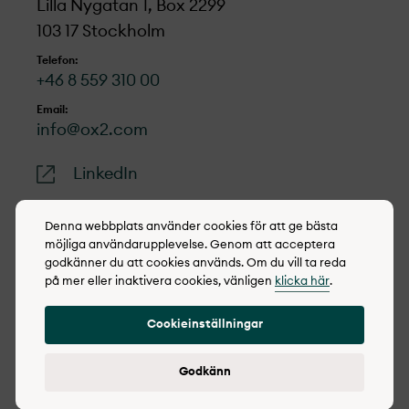
Lilla Nygatan 1, Box 2299
103 17 Stockholm
Telefon:
+46 8 559 310 00
Email:
info@ox2.com
LinkedIn
Denna webbplats använder cookies för att ge bästa
möjliga användarupplevelse. Genom att acceptera
godkänner du att cookies används. Om du vill ta reda
© 2022-2026 OX2
på mer eller inaktivera cookies, vänligen
klicka här
.
Cookie policy
Cookieinställningar
Integritetspolicy
Rapportera synpunkter
Godkänn