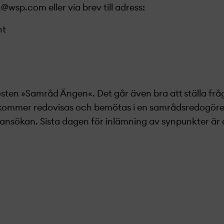
n@wsp.com
eller via brev till adress:
nt
posten »Samråd Ä
ngen
«. Det går även bra att ställa frå
kommer redovisas och bemötas i en samrådsredogöre
sansökan. Sista dagen för inlämning av synpunkter är