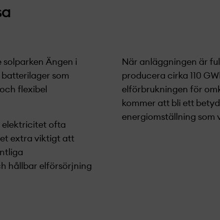
sa
 solparken Ängen i
När anläggningen är fu
 batterilager som
producera cirka 110 GWh
 och flexibel
elförbrukningen för omk
kommer att bli ett betyd
energiomställning som vi
elektricitet ofta
t extra viktigt att
ntliga
ch hållbar elförsörjning