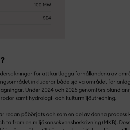
100 MW
SE4
u?
ndersökningar för att kartlägga förhållandena av områ
ningsområdet inkluderar både själva området för anlä
dragningar. Under 2024 och 2025 genomförs bland ann
grodor samt hydrologi- och kulturmiljöutredning.
ar redan påbörjats och som en del av denna process 
 ta fram en miljökonsekvensbeskrivning (MKB). Des