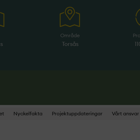
s
Område
Pr
ås
Torsås
1
et
Nyckelfakta
Projektuppdateringar
Vårt ansvar