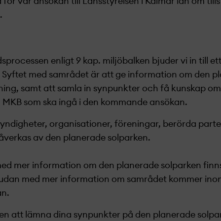
nd för vår ansökan till Länsstyrelsen i Kalmar län om ti
.
sprocessen enligt 9 kap. miljöbalken bjuder vi in till et
Syftet med samrådet är att ge information om den p
ing, samt att samla in synpunkter och få kunskap om v
n MKB som ska ingå i den kommande ansökan.
ndigheter, organisationer, föreningar, berörda part
verkas av den planerade solparken.
ed mer information om den planerade
solparken finn
udan med mer information om samrådet
kommer inom 
an.
n att lämna dina synpunkter på den planerade
solpa