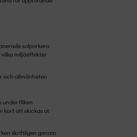
llstånd för uppförande
t
lanerade solparkens
ilka miljöeffekter
er och allmänheten
s under fliken
kort att skickas ut
rken
skriftligen genom