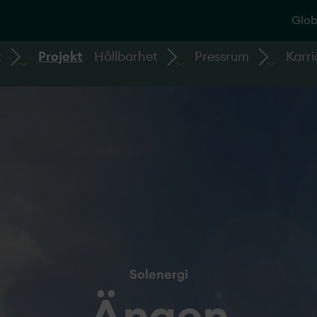
Glob
t
Projekt
Hållbarhet
Pressrum
Karri
Solenergi