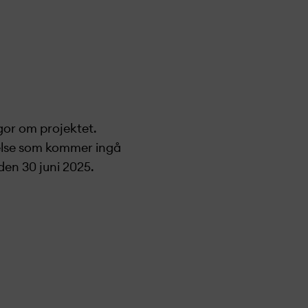
gor om projekt­
et.
lse som kommer ingå
 den
30
juni 202
5
.