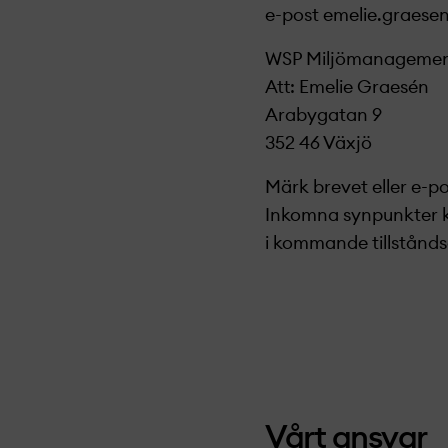
e-post
emelie
.
gr
aese
WSP Miljömanageme
Att: Emelie Graesén
Arabygatan 9
352 46 Växjö
Märk brevet eller e-
Inkomna synpunkter 
i kommande tillstånd
Vårt ansvar