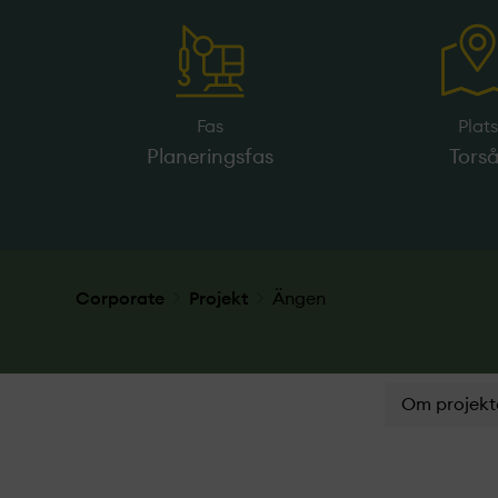
Fas
Plat
Planeringsfas
Tors
Corporate
Projekt­
Ängen
Om projekt