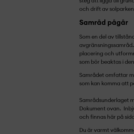
steg att ligga till gru
och drift av solparken
Samråd pågår
Som en del av tillstånd
avgränsningssamråd. 
placering och utformn
som bör beaktas i de
Samrådet omfattar my
som kan komma att på
Samrådsunderlaget m
Dokument ovan. I
nbj
och
finnas här på sid
Du är varmt välkomme