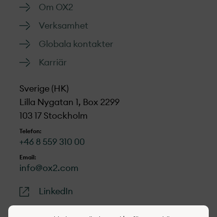
Om OX2
Verksamhet
Globala kontakter
Karriär
Sverige (HK)
Lilla Nygatan 1, Box 2299
103 17 Stockholm
Telefon:
+46 8 559 310 00
Email:
info@ox2.com
LinkedIn