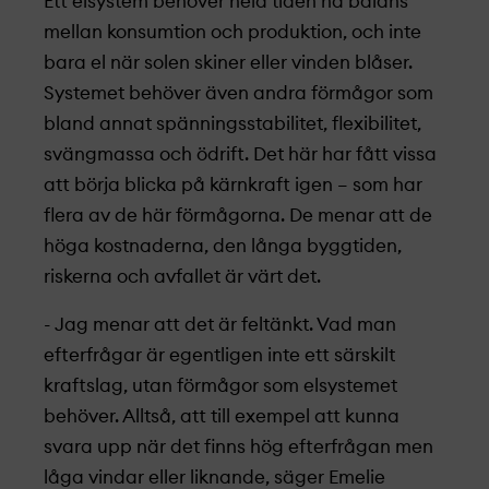
Ett elsystem behöver hela tiden ha balans
mellan konsumtion och produktion, och inte
bara el när solen skiner eller vinden blåser.
Systemet behöver även andra förmågor som
bland annat spänningsstabilitet, flexibilitet,
svängmassa och ödrift. Det här har fått vissa
att börja blicka på kärnkraft igen – som har
flera av de här förmågorna. De menar att de
höga kostnaderna, den långa byggtiden,
riskerna och avfallet är värt det.
- Jag menar att det är feltänkt. Vad man
efterfrågar är egentligen inte ett särskilt
kraftslag, utan förmågor som elsystemet
behöver. Alltså, att till exempel att kunna
svara upp när det finns hög efterfrågan men
låga vindar eller liknande, säger Emelie