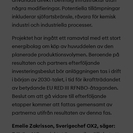
användas direkt i befintlig infrastruktur utan
några modifieringar. Potentiella tillämpningar
inkluderar sjöfartsbränsle, råvara för kemisk
industri och industriella processer.
Projekt­et har ingått ett ramavtal med ett stort
energibolag om köp av huvuddelen av den
planerade produktionsvolymen. Beroende på
resultaten och partners efterföljande
investerings­beslut bör anläggningen tas i drift
i början av 2030-talet, i tid för ikraftträdandet
av betydande EU RED III RFNBO-åtaganden.
Beslut om att gå vidare till efterföljande
etapper kommer att fattas gemensamt av
partnerna utifrån resultaten av denna fas.
Emelie Zakrisson, Sverigechef OX2, säger: