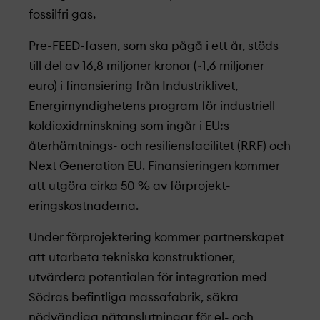
fossilfri gas.
Pre-FEED-fasen, som ska pågå i ett år, stöds
till del av 16,8 miljoner kronor (~1,6 miljoner
euro) i finansiering från Industriklivet,
Energimyndighetens program för industriell
koldioxidminskning som ingår i EU:s
återhämtnings- och resiliensfacilitet (RRF) och
Next Generation EU. Finansieringen kommer
att utgöra cirka 50 % av förprojekt­
eringskostnaderna.
Under förprojekt­ering kommer partnerskapet
att utarbeta tekniska konstruktioner,
utvärdera potentialen för integration med
Södras befintliga massafabrik, säkra
nödvändiga nätanslutningar för el- och