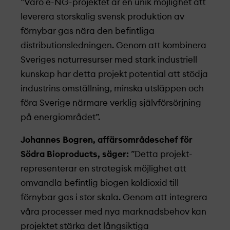
”Värö e-NG-projekt­et är en unik möjlighet att
leverera storskalig svensk produktion av
förnybar gas nära den befintliga
distributionsledningen. Genom att kombinera
Sveriges naturresurser med stark industriell
kunskap har detta projekt­ potential att stödja
industrins omställning, minska utsläppen och
föra Sverige närmare verklig självförsörjning
på energiområdet”.
Johannes Bogren, affärsområdeschef för
Södra Bioproducts, säger:
”Detta projekt­
representerar en strategisk möjlighet att
omvandla befintlig biogen koldioxid till
förnybar gas i stor skala. Genom att integrera
våra processer med nya marknads­behov kan
projekt­et stärka det långsiktiga