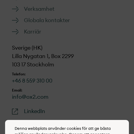
Verksamhet
Globala kontakter
Karriär
Sverige (HK)
Lilla Nygatan 1, Box 2299
103 17 Stockholm
Telefon:
+46 8 559 310 00
Email:
info@ox2.com
LinkedIn
Denna webbplats använder cookies för att ge bästa