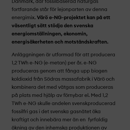
Danmark, där fossilbaserad naturgas
fortfarande står för lejonparten av denna
energimix.
Värö e-NG-projekt­et kan på ett
väsentligt sätt stödja den svenska
energiomställningen, ekonomin,
energisäkerheten och motståndskraften.
Anläggningen är utformad för att producera
1,2 TWh e-NG (e-metan) per år. e-NG
produceras genom att fånga upp biogen
koldioxid från Södras massafabrik i Värö och
kombinera det med vätgas som produceras
på plats med hjälp av förnybar el. Med 1,2
TWh e-NG skulle andelen svenskproducerad
fossilfri gas i det svenska gasnätet öka
kraftigt och innebära mer än en fyrfaldig
ökning av den inhemska produktionen av