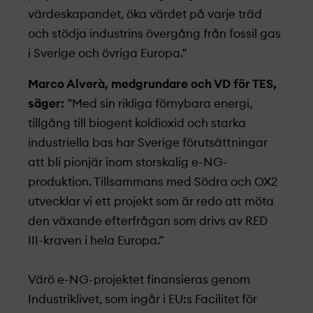
värdeskapandet, öka värdet på varje träd
och stödja industrins övergång från fossil gas
i Sverige och övriga Europa.”
Marco Alverà, medgrundare och VD för TES,
säger:
”Med sin rikliga förnybara energi,
tillgång till biogent koldioxid och starka
industriella bas har Sverige förutsättningar
att bli pionjär inom storskalig e-NG-
produktion. Tillsammans med Södra och OX2
utvecklar vi ett projekt­ som är redo att möta
den växande efterfrågan som drivs av RED
III-kraven i hela Europa.”
Värö e-NG-projekt­et finansieras genom
Industriklivet, som ingår i EU:s Facilitet för