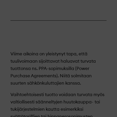
Viime aikoina on yleistynyt tapa, että
tuulivoimaan sijoittavat haluavat turvata
tuottonsa ns. PPA-sopimuksilla (Power
Purchase Agreements). Niitä solmitaan
suurten sähkönkuluttajien kanssa.
Vaihtoehtoisesti tuotto voidaan turvata myös
valtiollisesti säänneltyjen huutokauppa- tai
tukijärjestelmien kautta esimerkiksi
syöttötariffien tai hinnanerosopimusten