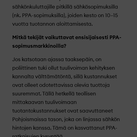
sähkönkuluttajille pitkillä sähkösopimuksilla
(nk. PPA-sopimuksilla), joiden kesto on 10–15
vuotta tuotannon aloittamisesta.
Mitkä tekijät vaikuttavat ensisijaisesti PPA-
sopimusmarkkinoilla?
Jos katsotaan ajassa taaksepäin, on
poliittinen tuki ollut tuulivoiman kehityksen
kannalta välttämätöntä, sillä kustannukset
ovat olleet odotettavissa olevia tuottoja
suuremmat. Tällä hetkellä teollisen
mittakaavan tuulivoimaan
tuotantokustannukset ovat saavuttaneet
Pohjoismaissa tason, joka on linjassa sähkön
hintojen kanssa. Tämä on kasvattanut PPA-
ratkaisujen kysyntää.