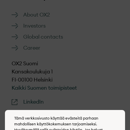
About OX2
Investors
Global contacts
Career
OX2 Suomi
Kansakoulukuja 1
FI-00100 Helsinki
Kaikki Suomen toimipisteet
LinkedIn
Tämä verkkosivusto käyttää evästeitä parhaan
mahdollisen käyttökokemuksen tarjoamiseksi.