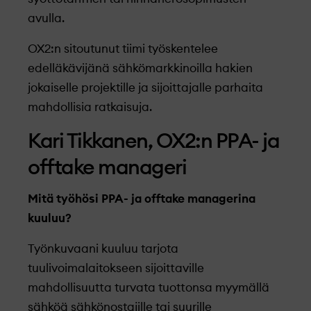
avulla.
OX2:n sitoutunut tiimi työskentelee
edelläkävijänä sähkömarkkinoilla hakien
jokaiselle projektille ja sijoittajalle parhaita
mahdollisia ratkaisuja.
Kari Tikkanen, OX2:n PPA- ja
offtake manageri
Mitä työhösi PPA- ja offtake managerina
kuuluu?
Työnkuvaani kuuluu tarjota
tuulivoimalaitokseen sijoittaville
mahdollisuutta turvata tuottonsa myymällä
sähköä sähkönostajille tai suurille