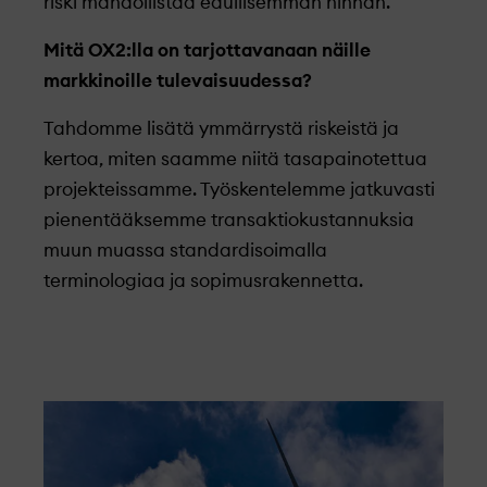
riski mahdollistaa edullisemman hinnan.
Mitä OX2:lla on tarjottavanaan näille
markkinoille tulevaisuudessa?
Tahdomme lisätä ymmärrystä riskeistä ja
kertoa, miten saamme niitä tasapainotettua
projekteissamme. Työskentelemme jatkuvasti
pienentääksemme transaktiokustannuksia
muun muassa standardisoimalla
terminologiaa ja sopimusrakennetta.