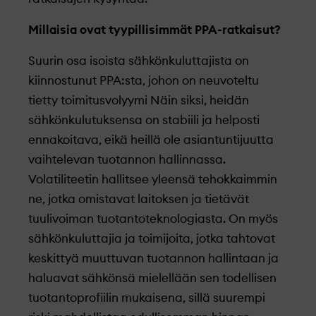
Millaisia ovat tyypillisimmät PPA-ratkaisut?
Suurin osa isoista sähkönkuluttajista on
kiinnostunut PPA:sta, johon on neuvoteltu
tietty toimitusvolyymi Näin siksi, heidän
sähkönkulutuksensa on stabiili ja helposti
ennakoitava, eikä heillä ole asiantuntijuutta
vaihtelevan tuotannon hallinnassa.
Volatiliteetin hallitsee yleensä tehokkaimmin
ne, jotka omistavat laitoksen ja tietävät
tuulivoiman tuotantoteknologiasta. On myös
sähkönkuluttajia ja toimijoita, jotka tahtovat
keskittyä muuttuvan tuotannon hallintaan ja
haluavat sähkönsä mielellään sen todellisen
tuotantoprofiilin mukaisena, sillä suurempi