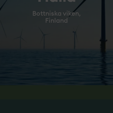
Bottniska viken,
Finland