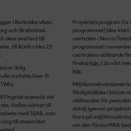
igger i Bottniska viken,
Projekt­ets program fö
org och Brahestad.
programmet) blev klart
h dess avstånd till
centralen i Norra Öster
er, till Karlö cirka 23
programmet i novembe
.
centralens utlåtande fi
finska)
här
.
Läs vårt me
ed en årlig
här
.
kulle omfatta
över
15
TWh).
Miljökonsekvensbeskrivn
färdigställdes i början 
ll
Fingrids
stamnät vid
utlåtanden för perioden
rala
.
Hallas
närhet till
detalj igenom projekt­e
amarbete med SSAB, som
finns
på miljöförvaltni
tning till stamnätet
om den första MKB-besk
hestad.