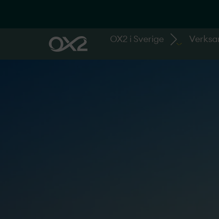
OX2 i Sverige
Verks