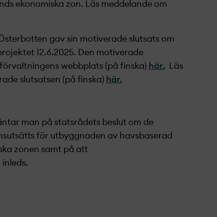
lands ekonomiska zon.
Läs meddelande om
.
Österbotten gav sin motiverade slutsats om
rojekt­et 12.6.2025. Den motiverade
jöförvaltningens webbplats
(på finska)
här
.
Läs
de slutsatsen (på finska)
här.
väntar man på statsrådets beslut om de
sutsätts för utbyggnaden av havsbaserad
ska zonen samt på att
inleds.