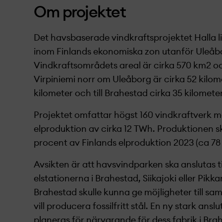
Om projekt­et
Det h
avsbaserad
e
vindkraftsprojekt­
et
Halla l
inom Finlands ekonomiska zon utanför Uleåb
Vindkraftsområdets areal är cirka 570 km
2
oc
Virpiniemi
norr om Uleåborg är cirka 52 kilomet
kilometer och till Brahestad cirka 35 kilometer
Projekt­
et omfattar högst 160 vindkraftverk m
elproduktion av cirka 12 TWh. Produktionen s
procent av Finlands elproduktion 2023 (
ca 78
Avsikten är att havsvindparken ska anslutas ti
elstationerna
i Brahestad, Siikajoki eller
Pikka
Brahestad skulle kunna ge möjligheter till s
vill producera fossilfritt stål. En ny
stark
anslu
planeras för närvarande för dess fabrik i Bra