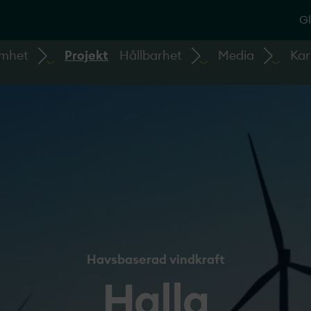
Gl
amhet
Projekt
Hållbarhet
Media
Kar
Havsbaserad vindkraft
Halla