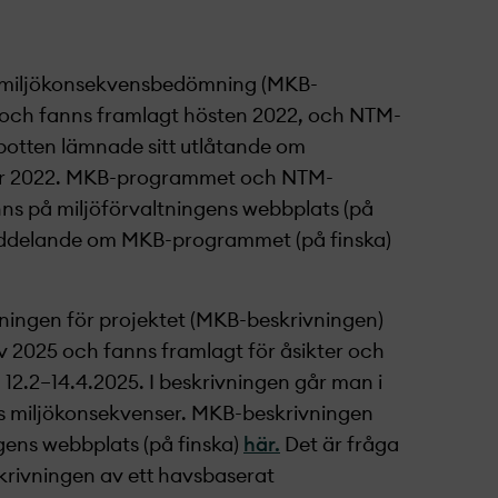
r miljökonsekvensbedömning (MKB-
 och fanns
framlagt
hösten 2022, och NTM-
botten lämnade sitt utlåtande om
r 2022. MKB-programmet och NTM-
nns på
miljöförvaltningens webbplats
(på
ddelande om MKB-programmet (på finska)
ingen för projekt­et (MKB-beskrivningen)
av 2025 och fanns framlagt för åsikter och
 12.2
–
14.4.2025. I beskrivningen går man i
ts miljökonsekvenser.
MKB-beskrivningen
ngens webbplats
(på finska)
här.
Det
är fråga
rivningen av ett havsbaserat