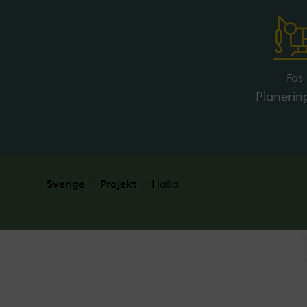
Fas
Planerin
Sverige
Projekt­
Halla