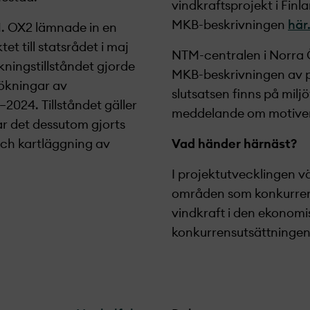
vindkraftsprojekt­ i Fin
MKB-beskrivningen
här
1. OX2 lämnade in en
et till statsrådet i maj
NTM-centralen i Norra 
knings
tillståndet gjorde
MKB-beskrivningen av p
sökningar av
slutsatsen finns på mil
–
2024. Tillståndet gäller
meddelande om motivera
har det dessutom gjorts
ch kartläggning av
Vad händer härnäst?
I projekt­utvecklingen 
områden som konkurren
vindkraft i den ekonomi
konkurrensutsättningen 