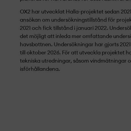
OX2 har utvecklat Halla-projekt­et sedan 202
ansökan om undersökningstillstånd för projekt­
2021 och fick tillstånd i januari 2022.
Undersö
det möjligt att inleda mer omfattande under
havsbottnen. Undersökningar har gjorts 2021
till oktober 2026.
För att utveckla projekt­et 
tekniska utredningar, såsom vindmätningar o
isförhållandena.