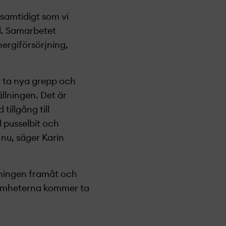
 samtidigt som vi
ål. Samarbetet
nergiförsörjning,
n ta nya grepp och
llningen. Det är
tillgång till
l pusselbit och
 nu, säger Karin
lningen framåt och
ksamheterna kommer ta