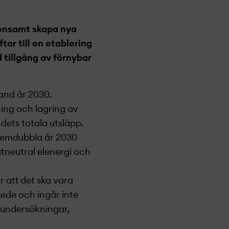
mensamt skapa nya
tar till en etablering
 tillgång av förnybar
land år 2030.
ing och lagring av
ndets totala utsläpp.
femdubbla år 2030
matneutral elenergi och
 att det ska vara
kede och ingår inte
 undersökningar,