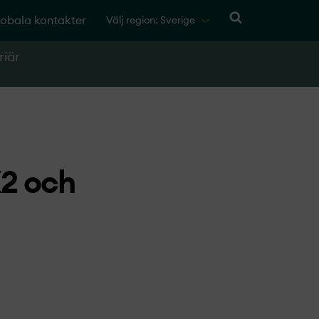
obala kontakter
Välj region: Sverige
riär
X2 och