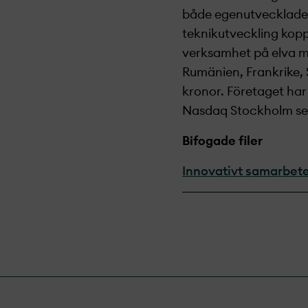
både egenutvecklade o
teknikutveckling kopp
verksamhet på elva ma
Rumänien, Frankrike, 
kronor. Företaget ha
Nasdaq Stockholm s
Bifogade filer
Innovativt samarbet