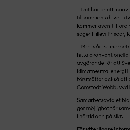
– Det här är ett inno
tillsammans driver ut
kommer även tillföra r
säger Hillevi Priscar,
– Med vårt samarbete 
hitta okonventionella
avgörande för att Sver
klimatneutral energi i
förutsätter också att
Comstedt Webb, vvd 
Samarbetsavtalet bidr
ger möjlighet för sam
i närtid och på sikt.
För ytterligare infor