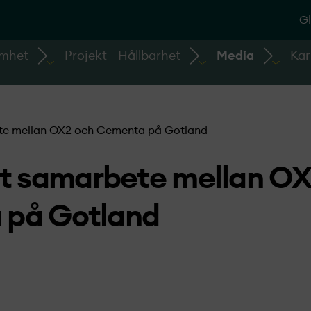
Gl
amhet
Projekt
Hållbarhet
Media
Kar
ete mellan OX2 och Cementa på Gotland
vt samarbete mellan O
 på Gotland