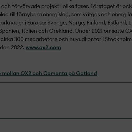
ch förvärvade projekt­ i olika faser. Företaget är oc
lad till förnybara energislag, som vätgas och energil
rknader i Europa: Sverige, Norge, Finland, Estland, L
Spanien, Italien och Grekland. Under 2021 omsatte OX2
r cirka 300 medarbetare och huvudkontor i Stockholm
edan 2022.
www.ox2.com
e mellan OX2 och Cementa på Gotland