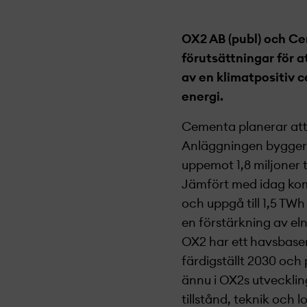
OX2 AB (publ) och C
förutsättningar för a
av en klimatpositiv c
energi.
Cementa planerar att 
Anläggningen bygger 
uppemot 1,8 miljoner t
Jämfört med idag ko
och uppgå till 1,5 TWh
en förstärkning av eln
OX2 har ett havsbaser
färdigställt 2030 och 
ännu i OX2s utveckli
tillstånd, teknik och 