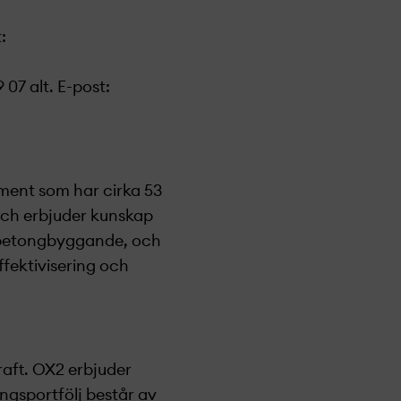
:
07 alt. E-post:
ment som har cirka 53
 och erbjuder kunskap
 betongbyggande, och
ffektivisering och
raft. OX2 erbjuder
ingsportfölj består av