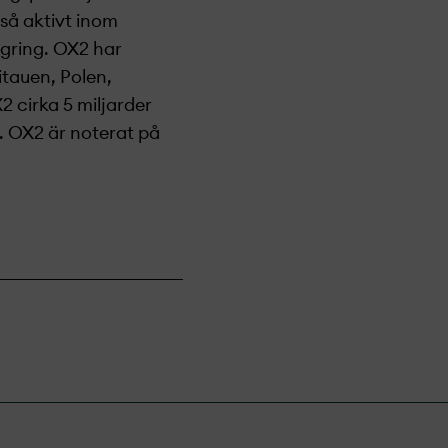
kså aktivt inom
agring. OX2 har
itauen, Polen,
 cirka 5 miljarder
. OX2 är noterat på