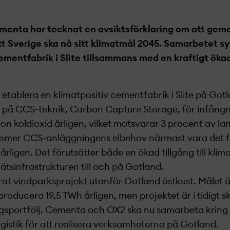
ementa har tecknat en avsiktsförklaring om att ge
tt Sverige ska nå sitt klimatmål 2045. Samarbetet syf
ementfabrik i Slite tillsammans med en kraftigt ökad
etablera en klimatpositiv cementfabrik i Slite på Got
på CCS-teknik, Carbon Capture Storage, för infångn
on koldioxid årligen, vilket motsvarar 3 procent av la
mmer CCS-anläggningens elbehov närmast vara det 
 årligen. Det förutsätter både en ökad tillgång till kli
ätsinfrastrukturen till och på Gotland.
at vindparksprojekt­ utanför Gotland östkust. Målet är
producera 19,5 TWh årligen, men projekt­et är i tidigt s
ngsportfölj. Cementa och OX2 ska nu samarbeta kring
logistik för att realisera verksamheterna på Gotland.