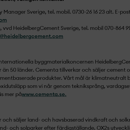
ry Manager Sverige, tel. mobil. 0730-26 16 23 alt. E-post
com
vvd HeidelbergCement Sverige, tel. mobil 070-864 99 
b@heidelber
gcement.com
internationella byggmaterialkoncernen HeidelbergCe
r än 50 länder. Cementa tillverkar och säljer cement
entbaserade produkter. Vårt mål är klimatneutralt
dioxidutsläpp som vi når genom tekniksprång, vardagse
Läs mer på
www.cementa.se.
 och säljer land- och havsbaserad vindkraft och solk
nd- och solparker efter färdigställande. OX2s utveckl