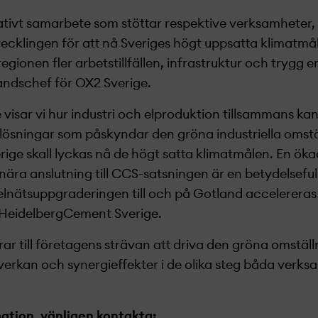
vativt samarbete som stöttar respektive verksamheter,
vecklingen för att nå Sveriges högt uppsatta klimatm
egionen fler arbetstillfällen, infrastruktur och trygg e
 landschef för OX2 Sverige.
visar vi hur industri och elproduktion tillsammans ka
 lösningar som påskyndar den gröna industriella omstä
ige skall lyckas nå de högt satta klimatmålen. En ökad 
 nära anslutning till CCS-satsningen är en betydelseful
 elnätsuppgraderingen till och på Gotland accelereras
HeidelbergCement Sverige.
ar till företagens strävan att driva den gröna omstäl
verkan och synergieffekter i de olika steg båda ver
mation, vänligen kontakta: