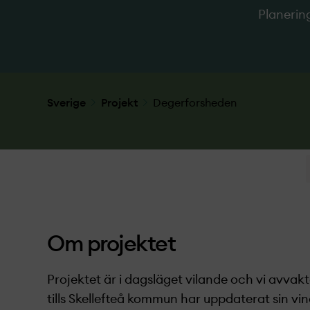
Planerin
Sverige
Projekt­
Degerforsheden
Om projekt­et
Projekt­et är i dagsläget vilande och vi avvakt
tills Skellefteå kommun har uppdaterat sin vi