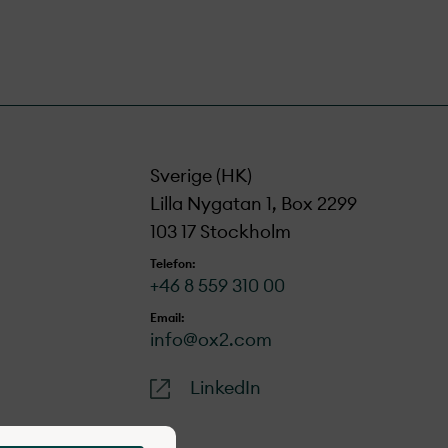
Sverige (HK)
Lilla Nygatan 1, Box 2299
103 17 Stockholm
Telefon:
+46 8 559 310 00
Email:
info@ox2.com
LinkedIn