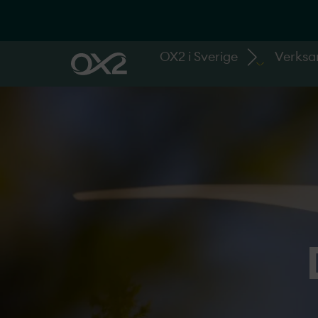
OX2 i Sverige
Verks