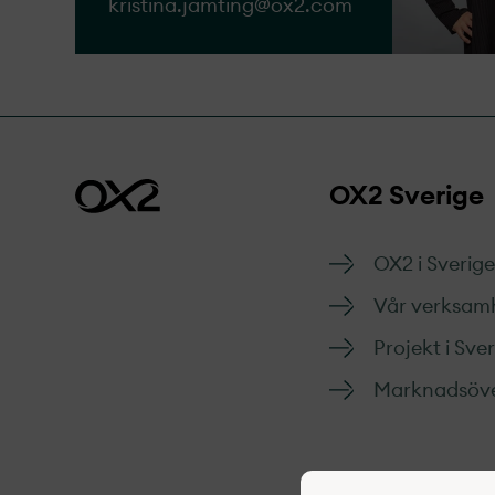
kristina.jamting@​ox2.com
OX2 Sverige
OX2 i Sverige
Vår verksam
Projekt­ i Sve
Marknads­öve