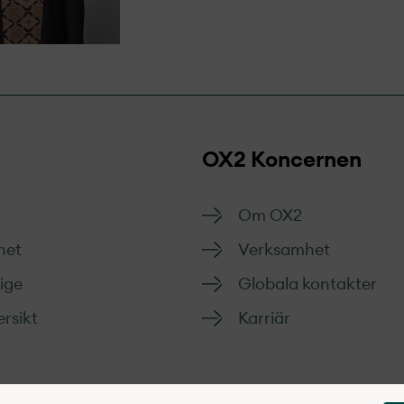
OX2 Koncernen
Om OX2
het
Verksamhet
rige
Globala kontakter
rsikt
Karriär