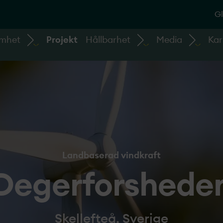
Gl
amhet
Projekt
Hållbarhet
Media
Kar
Landbaserad vindkraft
Degerforshede
Skellefteå, Sverige