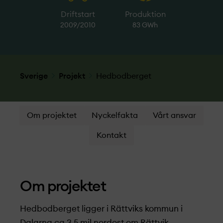
Driftstart
Produktion
2009/2010
83 GWh
Sverige
Projekt­
Hedbodberget
Om projektet
Nyckelfakta
Vårt ansvar
Kontakt
Om projekt­et
Hedbodberget ligger i Rättviks kommun i
Dalarna ca 3,5 mil nordost om Rättvik.