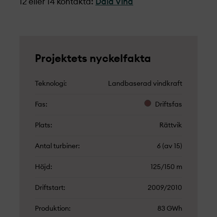
12 eller 14 kontakta:
Dala Vind
Projekt­ets nyckelfakta
Teknologi
Landbaserad vindkraft
Fas
Driftsfas
Plats
Rättvik
Antal turbiner
6 (av 15)
Höjd
125/150 m
Driftstart
2009/2010
Produktion
83 GWh