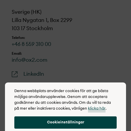
Sverige (HK)
Lilla Nygatan 1, Box 2299
103 17 Stockholm
Telefon:
+46 8 559 310 00
Email:
info@ox2.com
LinkedIn
Denna webbplats använder cookies för att ge bästa
möjliga användarupplevelse. Genom att acceptera
godkänner du att cookies används. Om du vill ta reda
© 2022-2026 OX2
på mer eller inaktivera cookies, vänligen
klicka här
.
Cookie policy
Cookieinställningar
Integritetspolicy