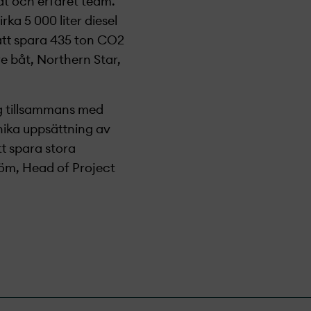
at och erfaret team.
ka 5 000 liter diesel
att spara 435 ton CO2
e båt, Northern Star,
ng tillsammans med
nika uppsättning av
tt spara stora
röm, Head of Project