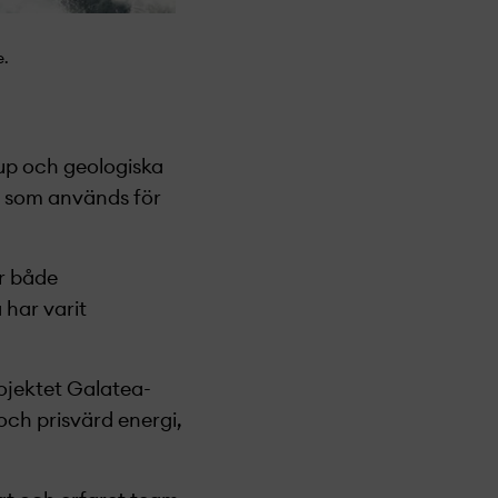
e.
jup och geologiska
n som används för
r både
 har varit
ojekt­et Galatea-
och prisvärd energi,