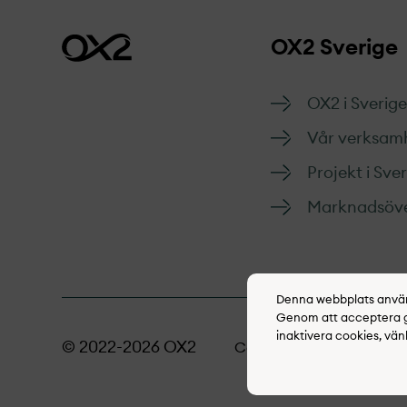
OX2 Sverige
OX2 i Sverige
Vår verksam
Projekt­ i Sve
Marknads­öve
Denna webbplats använd
Genom att acceptera go
inaktivera cookies, vän
© 2022-2026 OX2
Cookie policy
Inte