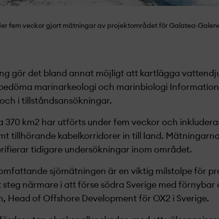
er fem veckor gjort mätningar av projekt­området för Galatea-Galen
ng gör det bland annat möjligt att kartlägga vattend
 bedöma marinarkeologi och marinbiologi Informatio
 och i tillståndsansökningar.
a 370 km2 har utförts under fem veckor och inkludera
 tillhörande kabelkorridorer in till land. Mätningarna
rifierar tidigare undersökningar inom området.
omfattande sjömätningen är en viktig milstolpe för pr
t steg närmare i att förse södra Sverige med förnybar 
n, Head of Offshore Development för OX2 i Sverige.