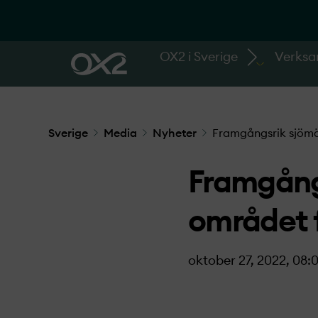
OX2 i Sverige
Verks
Sverige
Media
Nyheter
Framgångsrik sjömä
Framgång
området 
oktober 27, 2022, 08: