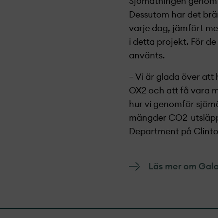
Sjömätningen genomför
Dessutom har det brän
varje dag, jämfört me
i detta projekt­. För
använts.
– Vi är glada över a
OX2 och att få vara m
hur vi genomför sjömät
mängder CO2-utsläpp, 
Department på Clinto
Läs mer om Gala