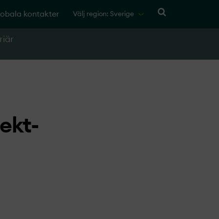
obala kontakter
Välj region: Sverige
riär
ekt­