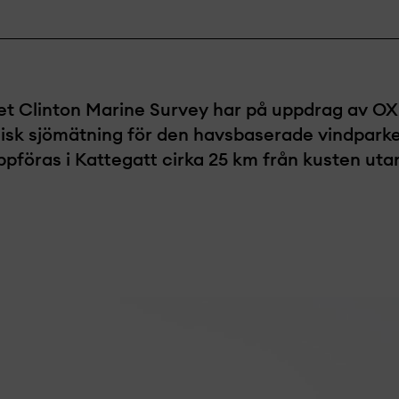
et Clinton Marine Survey har på uppdrag av O
isk sjömätning för den havsbaserade vindpark
ppföras i Kattegatt cirka 25 km från kusten ut