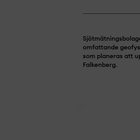
Sjötmätningsbolag
omfattande geofys
som planeras att u
Falkenberg.