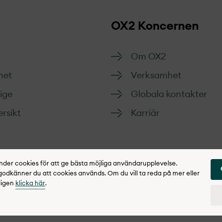
OX2 Koncernen
Om OX2
het
Verksamhet
rige
Globala kontakter
rsikt
Karriär
er cookies för att ge bästa möjliga användarupplevelse.
dkänner du att cookies används. Om du vill ta reda på mer eller
ligen
klicka här
.
gritetspolicy
Rapportera synpunkter