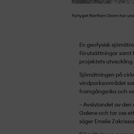
Fartyget Northern Storm har und
En geofysisk sjömätni
förutsättningar samt
projekt­ets utveckling
Sjömätningen på cirk
vindparksområdet samt
framgångsrika och ve
– Avslutandet av den 
Galene och tar oss et
säger Emelie Zakrisso