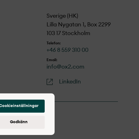
Sverige (HK)
Lilla Nygatan 1, Box 2299
103 17 Stockholm
Telefon:
+46 8 559 310 00
Email:
info@ox2.com
LinkedIn
Cookieinställningar
Godkänn