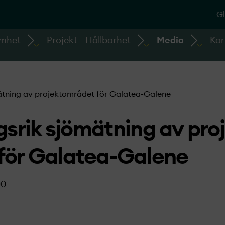
Gl
amhet
Projekt
Hållbarhet
Media
Kar
tning av projekt­området för Galatea-Galene
srik sjömätning av proj
för Galatea-Galene
00