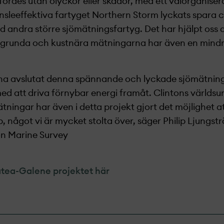
des utan olyckor eller skador, med ett välorganiser
sleeffektiva fartyget Northern Storm lyckats spara cir
d andra större sjömätningsfartyg. Det har hjälpt oss 
 de grunda och kustnära mätningarna har även en mindr
tt ha avslutat denna spännande och lyckade sjömätni
ed att driva förnybar energi framåt. Clintons världsu
ningar har även i detta projekt­ gjort det möjlighet a
något vi är mycket stolta över, säger Philip Ljungst
n Marine Survey
tea-Galene projekt­et här