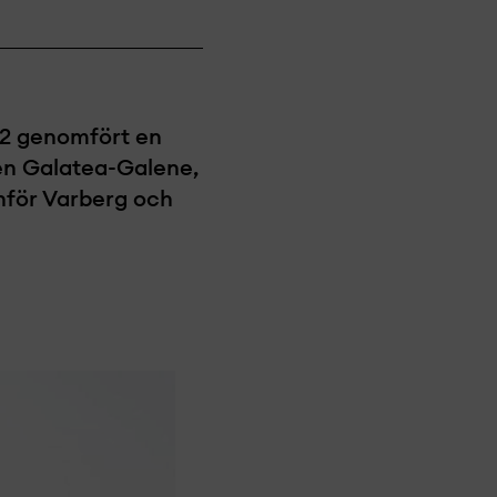
X2 genomfört en
en Galatea-Galene,
anför Varberg och